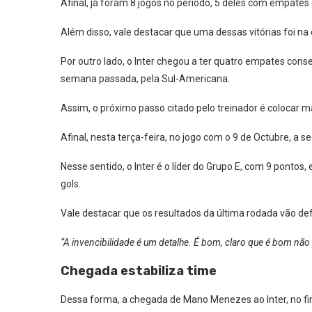
Afinal, já foram 8 jogos no período, 5 deles com empates e
Além disso, vale destacar que uma dessas vitórias foi na 
Por outro lado, o Inter chegou a ter quatro empates conse
semana passada, pela Sul-Americana.
Assim, o próximo passo citado pelo treinador é colocar ma
Afinal, nesta terça-feira, no jogo com o 9 de Octubre, a
Nesse sentido, o Inter é o líder do Grupo E, com 9 ponto
gols.
Vale destacar que os resultados da última rodada vão de
“A invencibilidade é um detalhe. É bom, claro que é bom não
Chegada estabiliza time
Dessa forma, a chegada de Mano Menezes ao Inter, no fim 