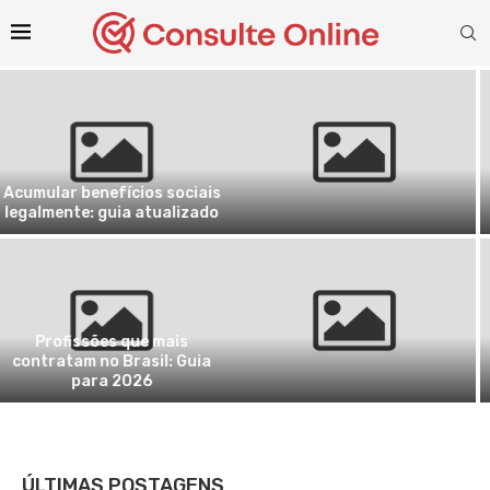
Nova geração de
Programas de auditório:
celebridades: YouTube,
ainda funcionam ou ficaram
TikTok ou TV?
no passado?
Esportes em crescimento no
Assistir BBB26 ao vivo grátis
Brasil: além do futebol
de forma legal e segura
ÚLTIMAS POSTAGENS