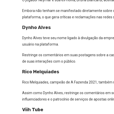
O jogador Neymar e sua ex-noiva, Bruna Biancardi, aceit
Embora não tenham se manifestado diretamente sobre o
plataforma, o que gera críticas e reclamações nas redes s
Dynho Alves
Dynho Alves teve seu nome ligado à divulgação da empre
usuário na plataforma.
Restringe os comentários em suas postagens sobre a ca
de suas interações com o público.
Rico Melquiades
Rico Melquiades, campeão de A Fazenda 2021, também re
Assim como Dynho Alves, restringe os comentários em su
influenciadores e o patrocínio de serviços de apostas onli
Viih Tube