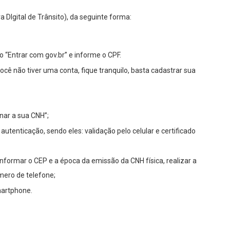
 DIgital de Trânsito), da seguinte forma:
ão “Entrar com gov.br” e informe o CPF.
cê não tiver uma conta, fique tranquilo, basta cadastrar sua
nar a sua CNH”;
utenticação, sendo eles: validação pelo celular e certificado
informar o CEP e a época da emissão da CNH física, realizar a
úmero de telefone;
martphone.