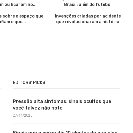
m ou ficaram no...
Brasil: além do futebol
s sobre o espaço que
Invenções criadas por acidente
fiam o que...
que revolucionaram a história
EDITORS’ PICKS
Pressão alta sintomas: sinais ocultos que
você talvez não note
27/11/2025
Sinais que o corpo dá: 10 alertas de que algo