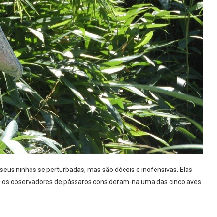
eus ninhos se perturbadas, mas são dóceis e inofensivas. Elas
ça, os observadores de pássaros consideram-na uma das cinco aves