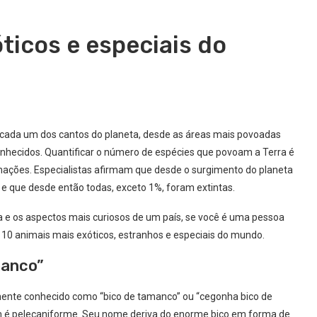
ticos e especiais do
e cada um dos cantos do planeta, desde as áreas mais povoadas
nhecidos. Quantificar o número de espécies que povoam a Terra é
mações. Especialistas afirmam que desde o surgimento do planeta
e que desde então todas, exceto 1%, foram extintas.
a e os aspectos mais curiosos de um país, se você é uma pessoa
os 10 animais mais exóticos, estranhos e especiais do mundo.
manco”
mente conhecido como “bico de tamanco” ou “cegonha bico de
m é pelecaniforme. Seu nome deriva do enorme bico em forma de