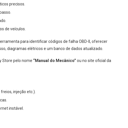
ticos precisos.
passo.
ado.
s de veículos.
ramenta para identificar códigos de falha OBD-II, oferecer
sso, diagramas elétricos e um banco de dados atualizado.
ay Store pelo nome
“Manual do Mecânico”
ou no site oficial da
eios, injeção etc.).
cas.
rnet instável.