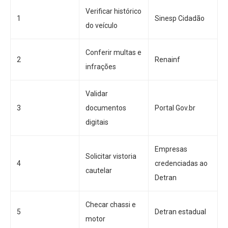
Verificar histórico
1
Sinesp Cidadão
do veículo
Conferir multas e
2
Renainf
infrações
Validar
3
documentos
Portal Gov.br
digitais
Empresas
Solicitar vistoria
4
credenciadas ao
cautelar
Detran
Checar chassi e
5
Detran estadual
motor