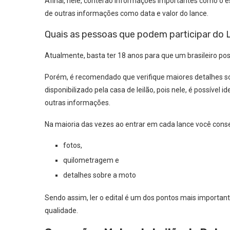
Afinal, nele, conterão informações importantes como o e
de outras informações como data e valor do lance.
Quais as pessoas que podem participar do 
Atualmente, basta ter 18 anos para que um brasileiro pos
Porém, é recomendado que verifique maiores detalhes sobr
disponibilizado pela casa de leilão, pois nele, é possível i
outras informações.
Na maioria das vezes ao entrar em cada lance você cons
fotos,
quilometragem e
detalhes sobre a moto
Sendo assim, ler o edital é um dos pontos mais importa
qualidade.