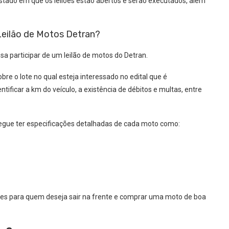
stado em que os leilões estão abertos e serão executados, além
Leilão de Motos Detran?
sa participar de um leilão de motos do Detran.
e o lote no qual esteja interessado no edital que é
dentificar a km do veículo, a existência de débitos e multas, entre
egue ter especificações detalhadas de cada moto como:
ntes para quem deseja sair na frente e comprar uma moto de boa