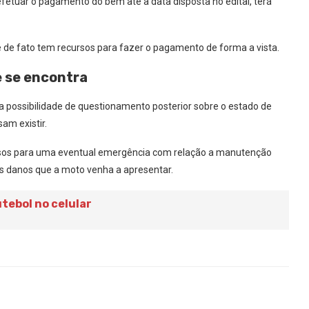
 efetuar o pagamento do bem até a data disposta no edital, terá
cê de fato tem recursos para fazer o pagamento de forma a vista.
 se encontra
a possibilidade de questionamento posterior sobre o estado de
am existir.
cursos para uma eventual emergência com relação a manutenção
ais danos que a moto venha a apresentar.
utebol no celular