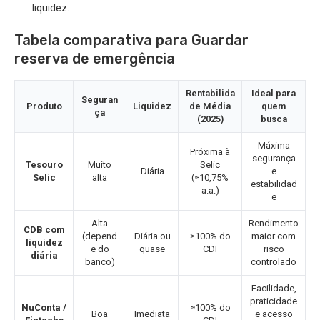
liquidez.
Tabela comparativa para Guardar
reserva de emergência
Rentabilida
Ideal para
Seguran
Produto
Liquidez
de Média
quem
ça
(2025)
busca
Máxima
Próxima à
segurança
Tesouro
Muito
Selic
Diária
e
Selic
alta
(≈10,75%
estabilidad
a.a.)
e
Alta
Rendimento
CDB com
(depend
Diária ou
≥100% do
maior com
liquidez
e do
quase
CDI
risco
diária
banco)
controlado
Facilidade,
praticidade
NuConta /
≈100% do
Boa
Imediata
e acesso