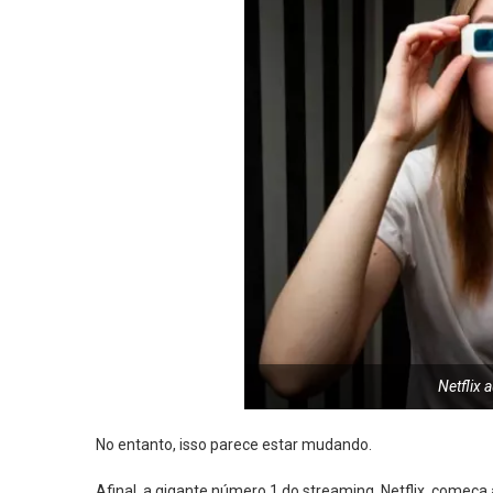
Netflix
No entanto, isso parece estar mudando.
Afinal, a gigante número 1 do streaming, Netflix, começa