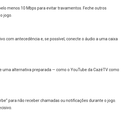
om pelo menos 10 Mbps para evitar travamentos. Feche outros
o jogo.
tivo com antecedência e, se possível, conecte o áudio a uma caixa
is de uma alternativa preparada — como o YouTube da CazéTV como
turbe” para não receber chamadas ou notificações durante o jogo.
cisivo.