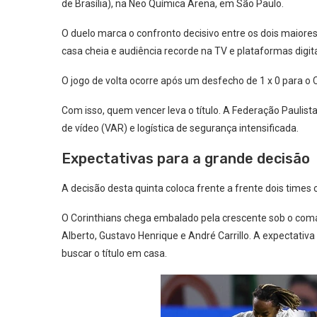
de Brasília), na Neo Química Arena, em São Paulo.
O duelo marca o confronto decisivo entre os dois maiores r
casa cheia e audiência recorde na TV e plataformas digita
O jogo de volta ocorre após um desfecho de 1 x 0 para o Co
Com isso, quem vencer leva o título. A Federação Paulist
de vídeo (VAR) e logística de segurança intensificada.
Expectativas para a grande decisão
A decisão desta quinta coloca frente a frente dois times
O Corinthians chega embalado pela crescente sob o co
Alberto, Gustavo Henrique e André Carrillo. A expectati
buscar o título em casa.