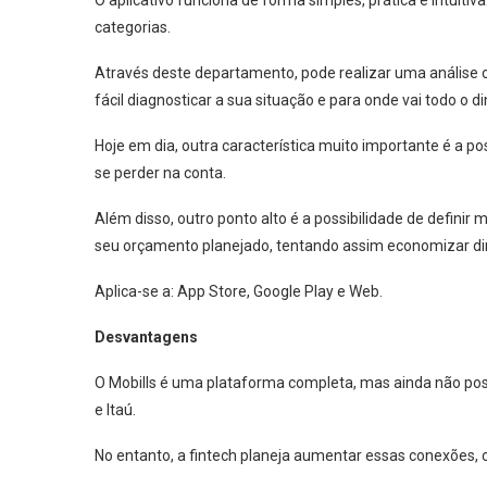
O aplicativo funciona de forma simples, prática e intuitiv
categorias.
Através deste departamento, pode realizar uma análise co
fácil diagnosticar a sua situação e para onde vai todo o di
Hoje em dia, outra característica muito importante é a po
se perder na conta.
Além disso, outro ponto alto é a possibilidade de definir
seu orçamento planejado, tentando assim economizar di
Aplica-se a: App Store, Google Play e Web.
Desvantagens
O Mobills é uma plataforma completa, mas ainda não pos
e Itaú.
No entanto, a fintech planeja aumentar essas conexões,