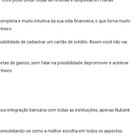
a. Você pode dividir todas as receitas e despesas em várias
mpleta e muito intuitiva da sua vida financeira, o que torna muito
nheiro.
ssibilidade de cadastrar um cartão de crédito. Assim você não vai
 metas de gastos, sem falar na possibilidade depromover e acelerar
nheiro.
sui integração bancária com todas as instituições, apenas Nubank
 consolidando-se como a melhor escolha em todos os aspectos.