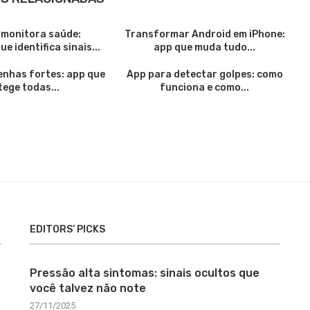
 monitora saúde:
Transformar Android em iPhone:
e identifica sinais...
app que muda tudo...
enhas fortes: app que
App para detectar golpes: como
tege todas...
funciona e como...
EDITORS’ PICKS
Pressão alta sintomas: sinais ocultos que
você talvez não note
27/11/2025