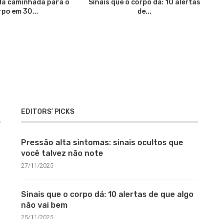
da caminhada para o
Sinais que o corpo dá: 10 alertas
rpo em 30...
de...
EDITORS’ PICKS
Pressão alta sintomas: sinais ocultos que
você talvez não note
27/11/2025
Sinais que o corpo dá: 10 alertas de que algo
não vai bem
25/11/2025